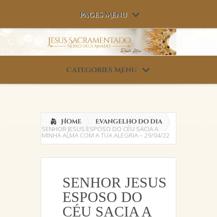
Pages Menu
Categories Menu
Home
Evangelho do dia
SENHOR JESUS ESPOSO DO CÉU SACIA A
MINHA ALMA COM A TUA ALEGRIA – 29/04/22
SENHOR JESUS
ESPOSO DO
CÉU SACIA A