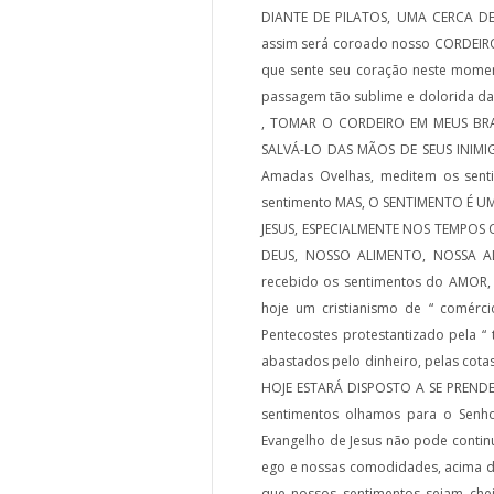
DIANTE DE PILATOS, UMA CERCA 
assim será coroado nosso CORDEI
que sente seu coração neste moment
passagem tão sublime e dolorida da
, TOMAR O CORDEIRO EM MEUS BRA
SALVÁ-LO DAS MÃOS DE SEUS INIMIG
Amadas Ovelhas, meditem os sent
sentimento MAS, O SENTIMENTO É 
JESUS, ESPECIALMENTE NOS TEMPOS 
DEUS, NOSSO ALIMENTO, NOSSA ALE
recebido os sentimentos do AMOR
hoje um cristianismo de “ comérci
Pentecostes protestantizado pela “
abastados pelo dinheiro, pelas cota
HOJE ESTARÁ DISPOSTO A SE PREN
sentimentos olhamos para o Senh
Evangelho de Jesus não pode contin
ego e nossas comodidades, acima d
que nossos sentimentos sejam cheio