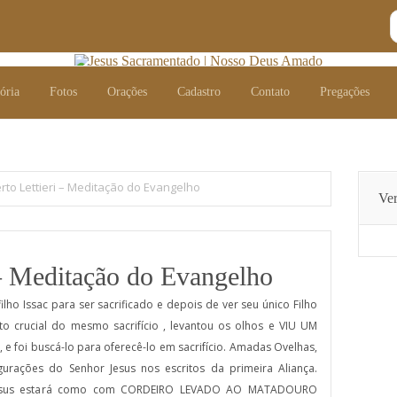
ória
Fotos
Orações
Cadastro
Contato
Pregações
ória
Fotos
Orações
Cadastro
Contato
Pregações
rto Lettieri – Meditação do Evangelho
Ver
 – Meditação do Evangelho
lho Issac para ser sacrificado e depois de ver seu único Filho
crucial do mesmo sacrifício , levantou os olhos e VIU UM
 foi buscá-lo para oferecê-lo em sacrifício. Amadas Ovelhas,
urações do Senhor Jesus nos escritos da primeira Aliança.
Jesus estará como com CORDEIRO LEVADO AO MATADOURO