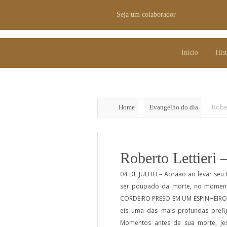
Seja um colaborador
Seja um colaborador
Início
Hist
Início
Hist
Robe
Home
Evangelho do dia
Roberto Lettieri
04 DE JULHO – Abraão ao levar seu fi
ser poupado da morte, no momento 
CORDEIRO PRESO EM UM ESPINHEIRO, e
eis uma das mais profundas prefig
Momentos antes de sua morte, 