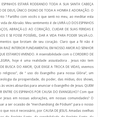
DE ESPINHOS ESTARÁ RODEANDO TODA A SUA SANTA CABEÇA
RO DE DEUS, ÚNICO DIGNO DE TODA A HONRA E ADORAÇÃO. O
o ? Partilho com vocês o que senti no meu, ao meditar esta
 vida de Abraão. Meu sentimento é de LIVRÁ-LO DOS ESPINHOS
ÇOS, ABRAÇÁ-LO AO CORAÇÃO, CUIDAR DE SUAS FERIDAS E
OS E SE FOSSE POSSÍVEL, DAR A VIDA PARA PODER SALVÁ-LO.
imentos que brotam de seu coração. Claro que a fé não é
UMA RAIZ INTERIOR FUNDAMENTAL EM NOSSO AMOR AO SENHOR
QUE ESTAMOS VIVENDO. A insensibilidade com o CORDEIRO DE
GRIA, hoje é uma realidade assustadora . Jesus não tem
, DE BUSCA DO AMOR, QUE EXIGE A TROCA DE VIDAS, vivemos
o religioso”, de “ uso do Evangelho para nossa Glória”, um
 teologia da prosperidade, do poder, das mídias, dos shows,
s às vezes absurdas para anunciar o Evangelho de Jesus. QUEM
DER ENTRE OS ESPINHOS POR CAUSA DO EVANGELHO? Com que
or Jesus em nossas adorações, em nossas comunidades? O
uar a ser ocasião de “merchandising de Pódium” para o nosso
o que nos é necessário, por CAUSA DE JESUS. Amadas ovelhas
s do Espírito Santo, da sensibilidade do Espírito Santo, da