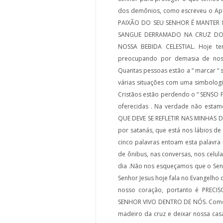
dos demônios, como escreveu o Apó
PAIXÃO DO SEU SENHOR É MANTER
SANGUE DERRAMADO NA CRUZ DO 
NOSSA BEBIDA CELESTIAL. Hoje te
preocupando por demasia de noss
Quantas pessoas estão a “ marcar “
várias situações com uma simbologi
Cristãos estão perdendo o “ SENSO FI
oferecidas . Na verdade não esta
QUE DEVE SE REFLETIR NAS MINHAS DEC
por satanás, que está nos lábios de
cinco palavras entoam esta palavra n
de ônibus, nas conversas, nos celul
dia .Não nos esqueçamos que o Sen
Senhor Jesus hoje fala no Evangelho
nosso coração, portanto é PREC
SENHOR VIVO DENTRO DE NÓS. Como é
madeiro da cruz e deixar nossa casa