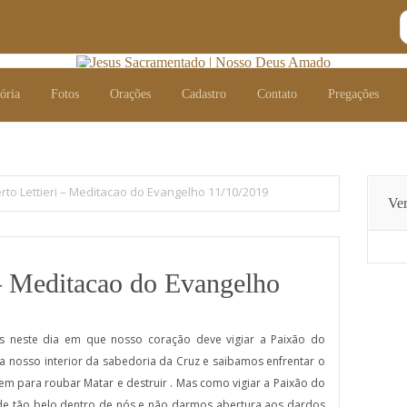
ória
Fotos
Orações
Cadastro
Contato
Pregações
ória
Fotos
Orações
Cadastro
Contato
Pregações
rto Lettieri – Meditacao do Evangelho 11/10/2019
Ver
 – Meditacao do Evangelho
neste dia em que nosso coração deve vigiar a Paixão do
a a nosso interior da sabedoria da Cruz e saibamos enfrentar o
em para roubar Matar e destruir . Mas como vigiar a Paixão do
de tão belo dentro de nós e não darmos abertura aos dardos