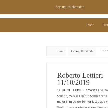
Seja um colaborador
Seja um colaborador
Início
Hist
Início
Hist
Robe
Home
Evangelho do dia
Roberto Lettieri
11/10/2019
11 DE OUTUBRO – Amadas Ovelhas 
Senhor Jesus, o Espírito Santo ench
maior inimigo do Senhor Jesus que v
Senhor para proteger o que temos 