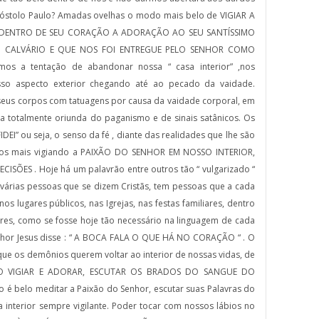
stolo Paulo? Amadas ovelhas o modo mais belo de VIGIAR A
 DENTRO DE SEU CORAÇÃO A ADORAÇÃO AO SEU SANTÍSSIMO
CALVÁRIO E QUE NOS FOI ENTREGUE PELO SENHOR COMO
mos a tentação de abandonar nossa “ casa interior” ,nos
o aspecto exterior chegando até ao pecado da vaidade.
 seus corpos com tatuagens por causa da vaidade corporal, em
a totalmente oriunda do paganismo e de sinais satânicos. Os
DEI” ou seja, o senso da fé , diante das realidades que lhe são
mos mais vigiando a PAIXÃO DO SENHOR EM NOSSO INTERIOR,
ISÕES . Hoje há um palavrão entre outros tão “ vulgarizado “
 várias pessoas que se dizem Cristãs, tem pessoas que a cada
os lugares públicos, nas Igrejas, nas festas familiares, dentro
ares, como se fosse hoje tão necessário na linguagem de cada
hor Jesus disse : “ A BOCA FALA O QUE HÁ NO CORAÇÃO “ . O
 que os demônios querem voltar ao interior de nossas vidas, de
ISO VIGIAR E ADORAR, ESCUTAR OS BRADOS DO SANGUE DO
 belo meditar a Paixão do Senhor, escutar suas Palavras do
 interior sempre vigilante. Poder tocar com nossos lábios no