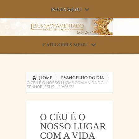
Pages Menu
Categories Menu
Home
Evangelho do dia
O CÉU É O NOSSO LUGAR COM A VIDA DO
SENHOR JESUS – 29/05/22
O CÉU É O
NOSSO LUGAR
COM A VIDA