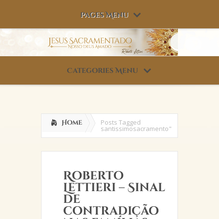
Pages Menu
Categories Menu
Posts Tagged
Home
santissimosacramento"
Roberto
Lettieri – Sinal
de
contradição