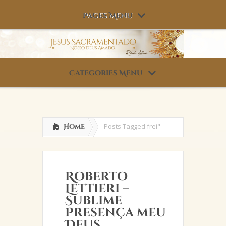
Pages Menu
Categories Menu
Posts Tagged
frei"
Home
Roberto
Lettieri –
Sublime
Presença meu
Deus