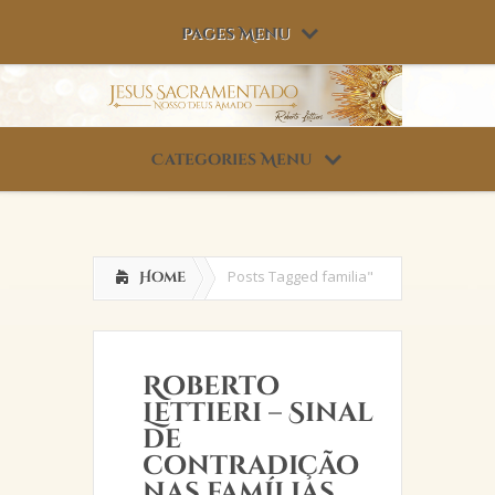
Pages Menu
Categories Menu
Posts Tagged
familia"
Home
Roberto
Lettieri – Sinal
de
contradição
nas famílias