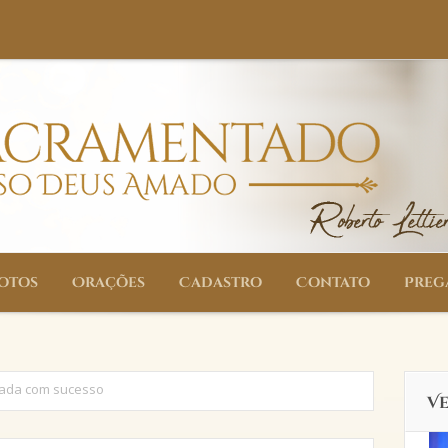
otos
Orações
Cadastro
Contato
Preg
otos
Orações
Cadastro
Contato
Preg
iada com sucesso
V