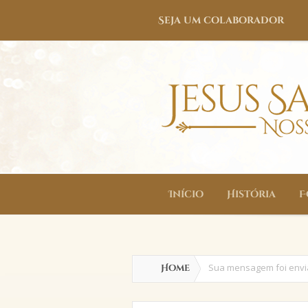
Seja um colaborador
Seja um colaborador
Início
História
F
Início
História
F
Sua mensagem foi env
Home